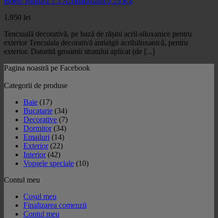
Boero Biquarz 1.5 Acrilsilossanico 25 Kg
1.950
lei
Tencuială decorativă, pe bază de rășini acril-siloxanice pentru
exterior Tencuiala decorativă antialgii acrilsiloxanică, pentru
exterior. Datorită grosimii stratului aplicat (de [...]
Pagina noastră pe Facebook
Categorii de produse
Baie
(17)
Bucatarie
(34)
Decorative
(7)
Dormitor
(34)
Emailuri
(14)
Exterior
(22)
Interior
(42)
Vopsele speciale
(10)
Contul meu
Coșul meu
Finalizarea comenzii
Contul meu