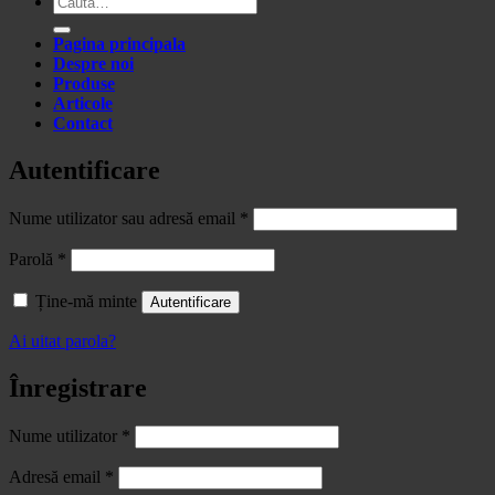
după:
Pagina principala
Despre noi
Produse
Articole
Contact
Autentificare
Obligatoriu
Nume utilizator sau adresă email
*
Obligatoriu
Parolă
*
Ține-mă minte
Autentificare
Ai uitat parola?
Înregistrare
Obligatoriu
Nume utilizator
*
Obligatoriu
Adresă email
*