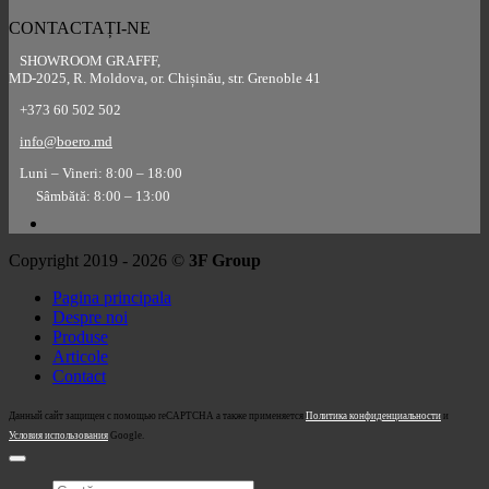
CONTACTAȚI-NE
SHOWROOM GRAFFF,
MD-2025, R. Moldova, or. Chișinău, str. Grenoble 41
+373 60 502 502
info@boero.md
Luni – Vineri: 8:00 – 18:00
Sâmbătă: 8:00 – 13:00
Copyright 2019 - 2026 ©
3F Group
Pagina principala
Despre noi
Produse
Articole
Contact
Данный сайт защищен с помощью reCAPTCHA а также применяется
Политика конфиденциальности
и
Условия использования
Google.
Caută