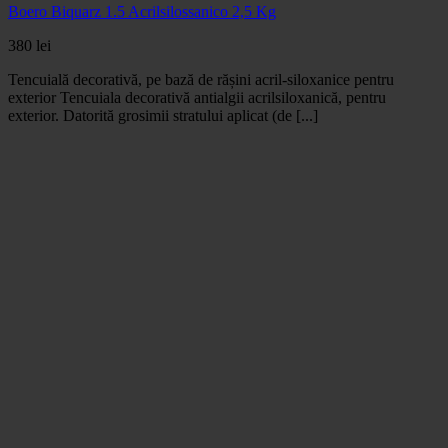
Boero Biquarz 1.5 Acrilsilossanico 2,5 Kg
380
lei
Tencuială decorativă, pe bază de rășini acril-siloxanice pentru
exterior Tencuiala decorativă antialgii acrilsiloxanică, pentru
exterior. Datorită grosimii stratului aplicat (de [...]