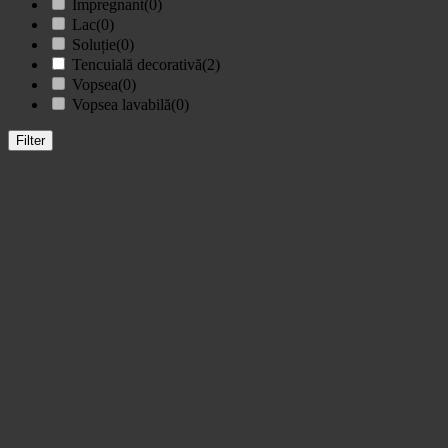
Impregnant
(0)
Lac
(0)
Soluție
(0)
Tencuială decorativă
(2)
Vopsea
(0)
Vopsea lavabilă
(0)
Filter