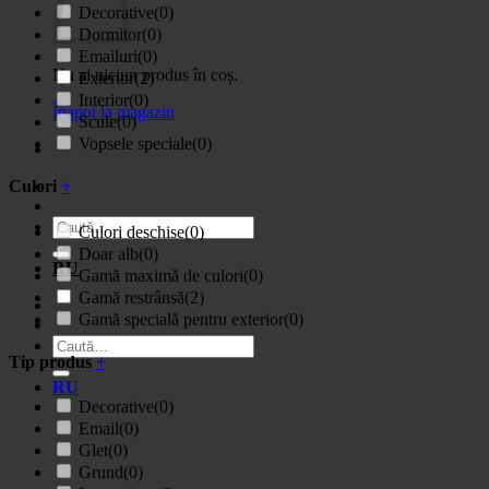
Decorative
(0)
Dormitor
(0)
Emailuri
(0)
Nu ai niciun produs în coș.
Exterior
(2)
Interior
(0)
Înapoi la magazin
Scule
(0)
Vopsele speciale
(0)
Culori
+
Caută
Culori deschise
(0)
după:
Doar alb
(0)
RU
Gamă maximă de culori
(0)
Gamă restrânsă
(2)
Gamă specială pentru exterior
(0)
Caută
Tip produs
+
după:
RU
Decorative
(0)
Email
(0)
Glet
(0)
Grund
(0)