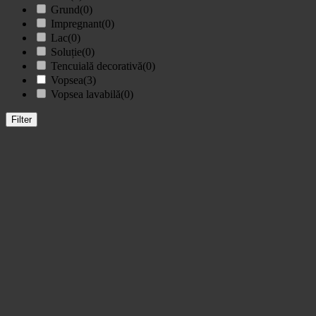
Grund
(0)
Impregnant
(0)
Lac
(0)
Soluție
(0)
Tencuială decorativă
(0)
Vopsea
(3)
Vopsea lavabilă
(0)
Filter