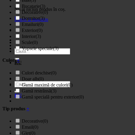
Baie
(3)
Bucatarie
(3)
Nu ai niciun produs în coș.
Decorative
(0)
Dormitor
(3)
Înapoi la magazin
Emailuri
(0)
Exterior
(0)
Interior
(3)
Scule
(0)
Vopsele speciale
(3)
Caută
după:
Culori
+
RU
Culori deschise
(0)
Doar alb
(0)
Caută
Gamă maximă de culori
(0)
după:
Gamă restrânsă
(3)
RU
Gamă specială pentru exterior
(0)
Tip produs
+
Decorative
(0)
Email
(0)
Glet
(0)