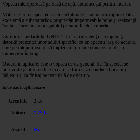
Vopsea microporoasă pe bază de apă, antimucegai pentru interior.
Materiile prime speciale corect echilibrate, asigură microporozitatea
excelentă a substraturilor, proprietăți impermeabile bune și rezistență
înaltă la formarea mucegaiului pe suprafețele acoperite.
Conform standardului UNI EN 15457 (rezistența la ciuperci),
datorită prezenței unor aditivi specifici cu un spectru larg de acțiune,
care permit produsului să impiedice formarea mucegaiului și a
ciupercilor în timp.
Ușoară în aplicare, este o vopsea de uz general, dar în special se
potrivește pentru mediile în care se formează condens(bucătării,
băi,etc.) și ca finisaj pe tencuială de orice tip.
Informații suplimentare
Greutate
2 kg
Volum
0,75 L
Aspect
Mat