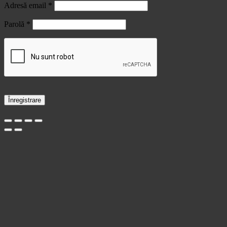
Obligatoriu
Adresă email
*
Obligatoriu
Parolă
*
Înregistrare