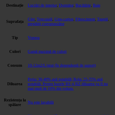
Destinație
Lucrări de interior
,
Dormitor
,
Bucătărie
,
Baie
Glet
,
Tencuială
,
Gips-carton
,
Fibrociment
,
Tapetă
,
Suprafața
pregătiți corespunzător
Tip
Vopsea
Culori
Gamă maximă de culori
Consum
10-12m2/L/strat (în dependență de suport)
Peria: 30-40% apă potabilă; Rola: 25-35% apă
Diluarea
potabilă. Pentru bazele BS și BZ diluarea va fi nu
mai mult de 10% din volum.
Rezistența la
Nu este lavabilă
spălare