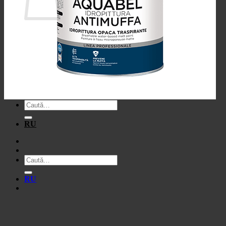
Nu ai niciun produs în coș.
Înapoi la magazin
Caută
după:
RU
Caută
după:
RU