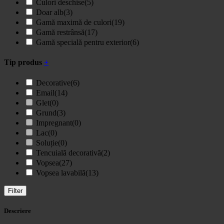
Culori deschise
(5)
Doar alb
(3)
Gamă maximă de culori
(19)
Gamă restrânsă
(17)
Gamă specială pentru exterior
(6)
Tip produs
+
Decorative
(6)
Email
(14)
Glet
(0)
Grund
(3)
Impregnant
(0)
Lac
(0)
Soluție
(0)
Tencuială decorativă
(2)
Vopsea
(27)
Vopsea lavabilă
(13)
Filter
Descriere