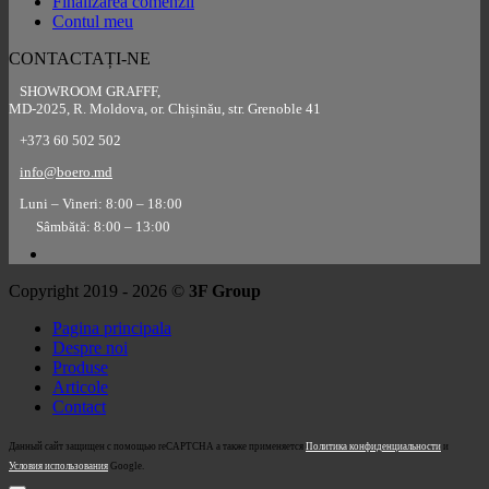
Finalizarea comenzii
Contul meu
CONTACTAȚI-NE
SHOWROOM GRAFFF,
MD-2025, R. Moldova, or. Chișinău, str. Grenoble 41
+373 60 502 502
info@boero.md
Luni – Vineri: 8:00 – 18:00
Sâmbătă: 8:00 – 13:00
Copyright 2019 - 2026 ©
3F Group
Pagina principala
Despre noi
Produse
Articole
Contact
Данный сайт защищен с помощью reCAPTCHA а также применяется
Политика конфиденциальности
и
Условия использования
Google.