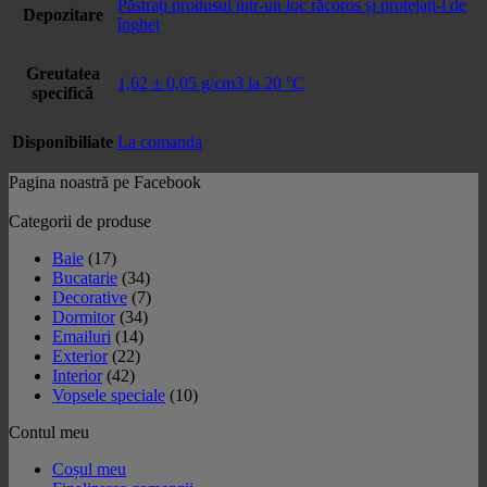
Păstrați produsul într-un loc răcoros și protejați-l de
Depozitare
îngheț
Greutatea
1,62 ± 0,05 g/cm3 la 20 °C
specifică
Disponibiliate
La comanda
Pagina noastră pe Facebook
Categorii de produse
Baie
(17)
Bucatarie
(34)
Decorative
(7)
Dormitor
(34)
Emailuri
(14)
Exterior
(22)
Interior
(42)
Vopsele speciale
(10)
Contul meu
Coșul meu