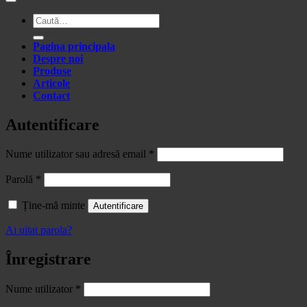
Caută
după:
Pagina principala
Despre noi
Produse
Articole
Contact
Autentificare
Obligatoriu
Nume utilizator sau adresă email
*
Obligatoriu
Parolă
*
Ține-mă minte
Autentificare
Ai uitat parola?
Înregistrare
Obligatoriu
Nume utilizator
*