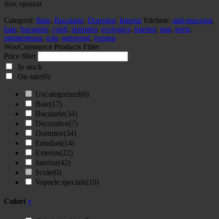
Stoc epuizat
Categorii:
Baie
,
Bucatarie
,
Dormitor
,
Interior
Etichete:
anti-mucegai
,
baie
,
bucatarie
,
copil
,
dormitor
,
ecologica
,
interior
,
mat
,
peria
,
pigmenteaza
,
rola
,
universal
,
vopsea
WooCommerce Products Filter
Price filter
In stock
On sale
(0)
Uncategorized
(0)
Baie
(17)
Bucatarie
(34)
Decorative
(7)
Dormitor
(34)
Emailuri
(14)
Exterior
(22)
Interior
(42)
Scule
(0)
Vopsele speciale
(10)
Culori
+