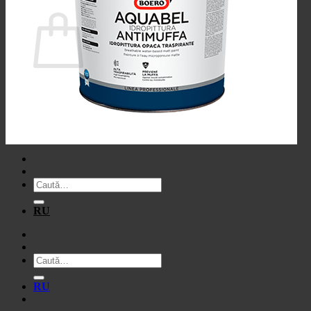
Coș
Nu ai niciun produs în coș.
Înapoi la magazin
Caută
după:
RU
Caută
după:
RU