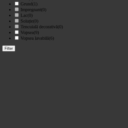
Grund
(1)
Impregnant
(0)
Lac
(0)
Soluție
(0)
Tencuială decorativă
(0)
Vopsea
(9)
Vopsea lavabilă
(6)
Filter