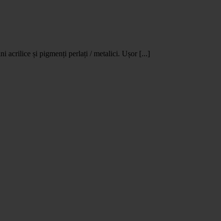
 acrilice și pigmenți perlați / metalici. Ușor [...]