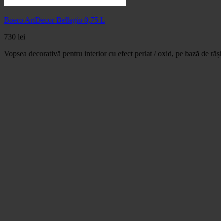
Boero ArtDecor Bellagio 0,75 L
730
lei
Vopsea decorativă pentru interior cu efect perlat / oxid, pe bază de rășini