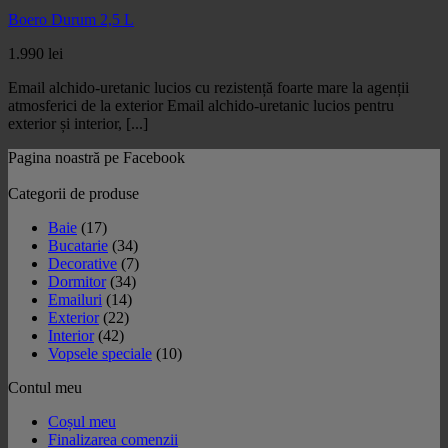
Boero Durum 2,5 L
1.990
lei
Email alchido-uretanic lucios cu rezistență foarte mare la agenții
atmosferici de la exterior Email alchido-uretanic lucios pentru
exterior și interior, [...]
Pagina noastră pe Facebook
Categorii de produse
Baie
(17)
Bucatarie
(34)
Decorative
(7)
Dormitor
(34)
Emailuri
(14)
Exterior
(22)
Interior
(42)
Vopsele speciale
(10)
Contul meu
Coșul meu
Finalizarea comenzii