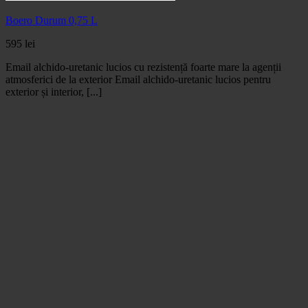
Boero Durum 0,75 L
595
lei
Email alchido-uretanic lucios cu rezistență foarte mare la agenții
atmosferici de la exterior Email alchido-uretanic lucios pentru
exterior și interior, [...]