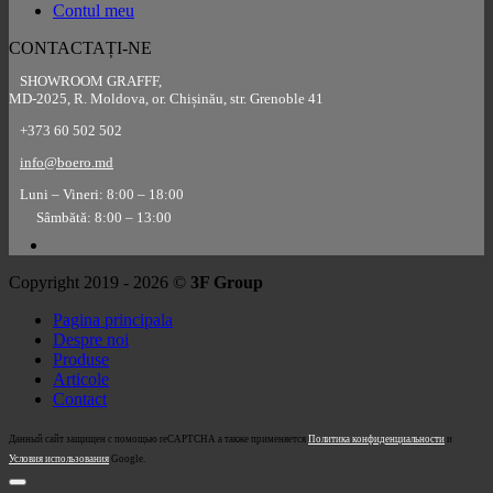
Contul meu
CONTACTAȚI-NE
SHOWROOM GRAFFF,
MD-2025, R. Moldova, or. Chișinău, str. Grenoble 41
+373 60 502 502
info@boero.md
Luni – Vineri: 8:00 – 18:00
Sâmbătă: 8:00 – 13:00
Copyright 2019 - 2026 ©
3F Group
Pagina principala
Despre noi
Produse
Articole
Contact
Данный сайт защищен с помощью reCAPTCHA а также применяется
Политика конфиденциальности
и
Условия использования
Google.