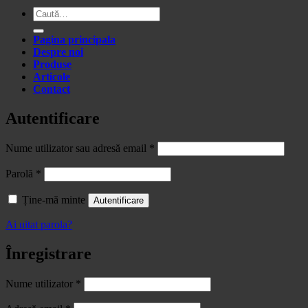
Caută
după:
Pagina principala
Despre noi
Produse
Articole
Contact
Autentificare
Obligatoriu
Nume utilizator sau adresă email
*
Obligatoriu
Parolă
*
Ține-mă minte
Autentificare
Ai uitat parola?
Înregistrare
Obligatoriu
Nume utilizator
*
Obligatoriu