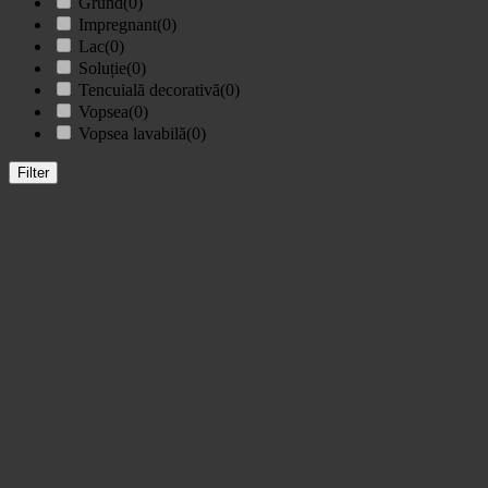
Grund
(0)
Impregnant
(0)
Lac
(0)
Soluție
(0)
Tencuială decorativă
(0)
Vopsea
(0)
Vopsea lavabilă
(0)
Filter