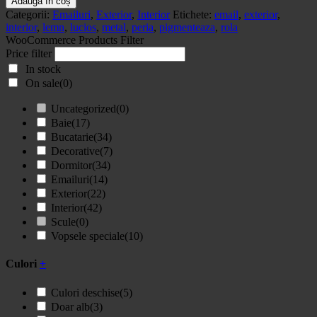
Adaugă în coș
Durum
Categorii:
Emailuri
,
Exterior
,
Interior
Etichete:
email
,
exterior
,
0,75
interior
,
lemn
,
lucios
,
metal
,
peria
,
pigmenteaza
,
rola
L
WooCommerce Products Filter
Price filter
In stock
On sale
(0)
Uncategorized
(0)
Baie
(17)
Bucatarie
(34)
Decorative
(7)
Dormitor
(34)
Emailuri
(14)
Exterior
(22)
Interior
(42)
Scule
(0)
Vopsele speciale
(10)
Culori
+
Culori deschise
(5)
Doar alb
(3)