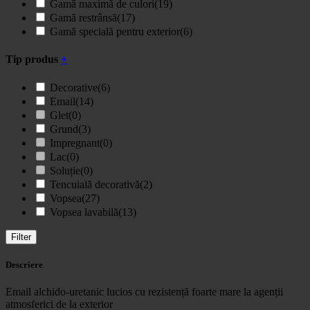
Gamă maximă de culori
(19)
Gamă restrânsă
(17)
Gamă specială pentru exterior
(6)
Tip produs
+
Decorative
(6)
Email
(14)
Glet
(0)
Grund
(3)
Impregnant
(0)
Lac
(0)
Soluție
(0)
Tencuială decorativă
(2)
Vopsea
(27)
Vopsea lavabilă
(13)
Filter
Descriere
Email alchido-uretanic lucios cu rezistență foarte mare la agenții
atmosferici de la exterior