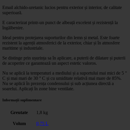
Email alchido-uretanic lucios pentru exterior și interior, de calitate
superioară.
E caracterizat printr-un punct de albeață excelent și rezistență la
îngălbenire.
Ideal pentru protejarea suporturilor din lemn și metal. Este foarte
rezistent la agenții atmosferici de la exterior, chiar și în atmosfere
maritime și industriale.
Se distinge prin ușurința sa în aplicare, a puterii de dilatare și puterii
de acoperire ce garantează un aspect estetic valoros.
Nu se aplică la temperaturi a mediului și a suportului mai mici de 5 °
C și mai mari de 30 ° C și cu umiditate relativă mai mare de 85%.
Nu se aplică în prezența condensului și sub acțiunea directă a
soarelui. Aplicați în zone bine ventilate.
Informații suplimentare
Greutate
1,8 kg
Volum
0,75 L