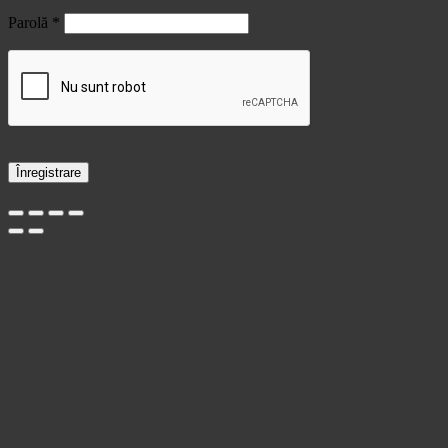
Obligatoriu
Parolă
*
Înregistrare