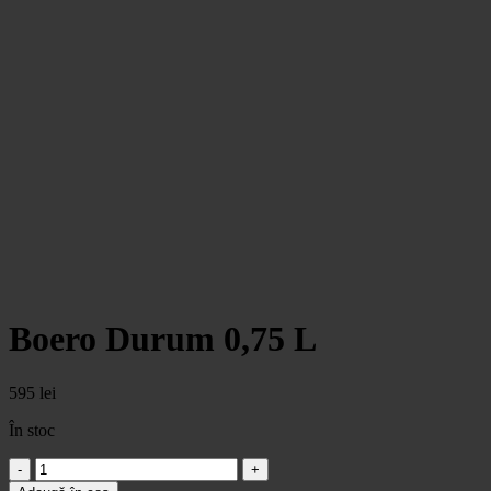
Boero Durum 0,75 L
595
lei
În stoc
Cantitate
Boero