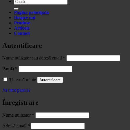
Caută
după:
Pagina principala
Despre noi
Produse
Articole
Contact
Autentificare
Obligatoriu
Nume utilizator sau adresă email
*
Obligatoriu
Parolă
*
Ține-mă minte
Autentificare
Ai uitat parola?
Înregistrare
Obligatoriu
Nume utilizator
*
Obligatoriu
Adresă email
*