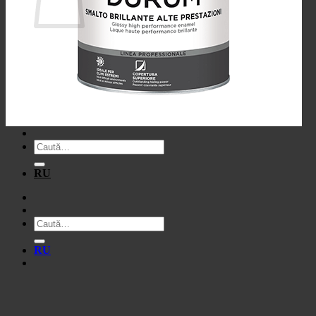
Nu ai niciun produs în coș.
Înapoi la magazin
Caută
după:
RU
Caută
după:
RU