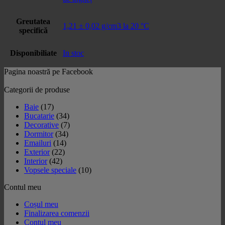
Greutatea
1,21 ± 0,02 g/cm3 la 20 °C
specifică
Disponibiliate
In stoc
Pagina noastră pe Facebook
Categorii de produse
Baie
(17)
Bucatarie
(34)
Decorative
(7)
Dormitor
(34)
Emailuri
(14)
Exterior
(22)
Interior
(42)
Vopsele speciale
(10)
Contul meu
Coșul meu
Finalizarea comenzii
Contul meu