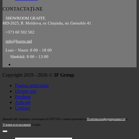
CONTACTAȚI-NE
SHOWROOM GRAFFF,
MD-2025, R. Moldova, or. Chișinău, str. Grenoble 41
+373 60 502 502
info@boero.md
Luni – Vineri: 8:00 – 18:00
Sâmbătă: 8:00 – 13:00
Copyright 2019 - 2026 ©
3F Group
Pagina principala
Despre noi
Produse
Articole
Contact
Данный сайт защищен с помощью reCAPTCHA а также применяется
Политика конфиденциальности
и
Условия использования
Google.