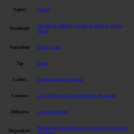
Aspect
Lucios
Lucrări de interior
,
Lucrări de exterior
,
Lemn
,
Destinație
Metal
Suprafața
Metal
,
Lemn
Tip
Email
Culori
Gamă maximă de culori
Consum
12-14m2/L/strat (în dependență de suport)
Diluarea
Gata de utilizare
Păstrați produsul într-un loc răcoros și protejați-l
Depozitare
de îngheț