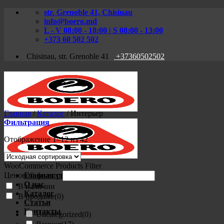
Skip
str. Grenoble 41, Chisinau
to
info@boero.md
content
L - V 08:00 - 18:00 | S 08:00 - 13:00
+373 60 502 502
Chisinau, str. Grenoble 41
+37360502502
Главная
/
Каталог
/
Интерьер
Фильтрация
Отображение 1–12 из 42
WooCommerce Products Filter
Ценовой фильтр
Главная страница
О нас
В наличии
Каталог
В продаже
(0)
Статьи
Контакты
Uncategorized
(0)