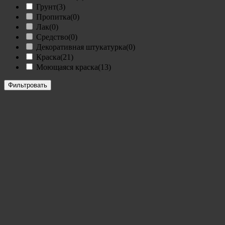
Грунт
(3)
Пропитка
(0)
Лак
(0)
Средство
(0)
Декоративная штукатурка
(0)
Краска
(21)
Моющаяся краска
(13)
Фильтровать