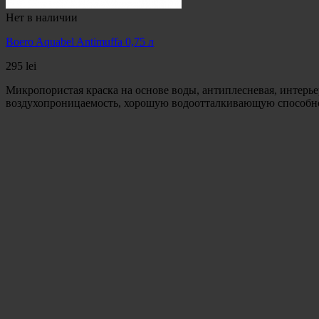
Нет в наличии
Boero Aquabel Antimuffa 0,75 л
295
lei
Микропористая краска на основе воды, антиплесневая, интерь
воздухопроницаемость, хорошую водоотталкивающую способност