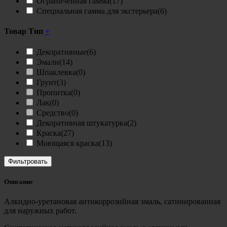
Ограниченная гамма
(17)
Специальная гамма для экстерьера
(6)
Товар Тип
+
Декоративные
(6)
Эмали
(14)
Шпаклевка
(0)
Грунт
(3)
Пропитка
(0)
Лак
(0)
Средство
(0)
Декоративная штукатурка
(2)
Краска
(27)
Моющаяся краска
(13)
Фильтровать
Описание
Алкидно-уретановая антикоррозийная эмаль, сатинированная
для наружных работ.