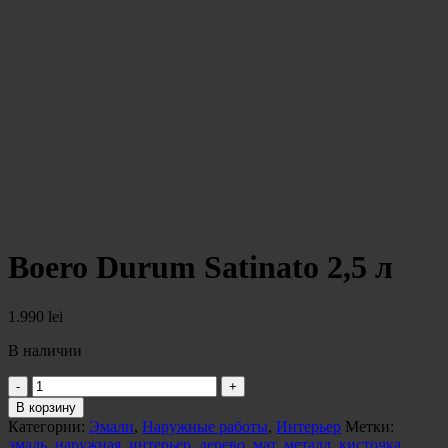
Boero Durum Satinato 2,5 л
1.990
lei
В наличии
Количество
товара
В корзину
Boero
Категории:
Эмали
,
Наружные работы
,
Интерьер
Метки:
Durum
эмаль
,
наружная
,
интерьер
,
дерево
,
мат
,
металл
,
кисточка
,