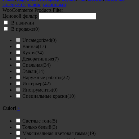
Satinato
колеруется
,
валик
,
сатиновый
2,5
WooCommerce Products Filter
л
Ценовой фильтр
В наличии
В продаже
(0)
Uncategorized
(0)
Ванная
(17)
Кухня
(34)
Декоративные
(7)
Спальная
(34)
Эмали
(14)
Наружные работы
(22)
Интерьер
(42)
Инструменты
(0)
Специальные краски
(10)
Culori
+
Светлые тона
(5)
Только белый
(3)
Максимальная цветовая гамма
(19)