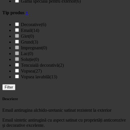
Gamă specială pentru exterior
(6)
Tip produs
+
Decorative
(6)
Email
(14)
Glet
(0)
Grund
(3)
Impregnant
(0)
Lac
(0)
Soluție
(0)
Tencuială decorativă
(2)
Vopsea
(27)
Vopsea lavabilă
(13)
Filter
Descriere
Email antirugina alchido-uretanic satinat rezistent la exterior
Email sintetic antirugină cu aspect satinat cu proprietăți anticorozive
și decorative excelente.