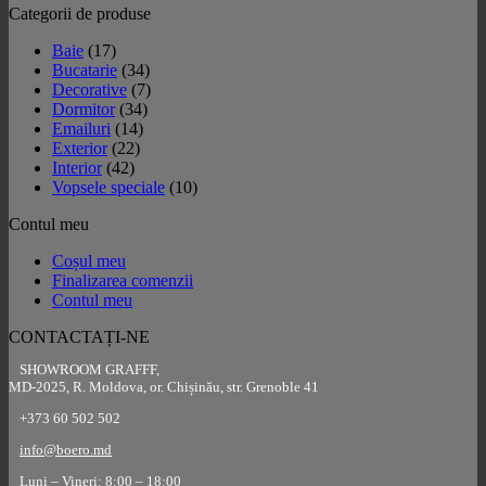
Categorii de produse
Baie
(17)
Bucatarie
(34)
Decorative
(7)
Dormitor
(34)
Emailuri
(14)
Exterior
(22)
Interior
(42)
Vopsele speciale
(10)
Contul meu
Coșul meu
Finalizarea comenzii
Contul meu
CONTACTAȚI-NE
SHOWROOM GRAFFF,
MD-2025, R. Moldova, or. Chișinău, str. Grenoble 41
+373 60 502 502
info@boero.md
Luni – Vineri: 8:00 – 18:00