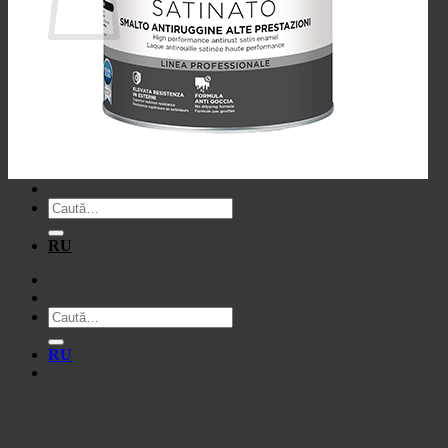
Nu ai niciun produs în coș.
Înapoi la magazin
Caută
după:
RU
Caută
după:
RU