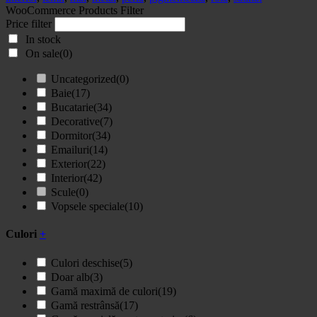
2,5
WooCommerce Products Filter
L
Price filter
In stock
On sale
(0)
Uncategorized
(0)
Baie
(17)
Bucatarie
(34)
Decorative
(7)
Dormitor
(34)
Emailuri
(14)
Exterior
(22)
Interior
(42)
Scule
(0)
Vopsele speciale
(10)
Culori
+
Culori deschise
(5)
Doar alb
(3)
Gamă maximă de culori
(19)
Gamă restrânsă
(17)