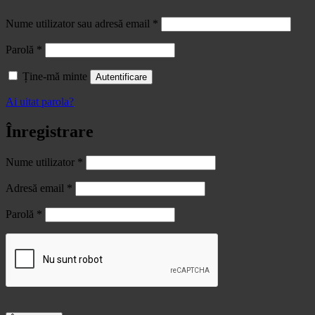
Obligatoriu
Nume utilizator sau adresă email
*
Obligatoriu
Parolă
*
Ține-mă minte
Autentificare
Ai uitat parola?
Înregistrare
Obligatoriu
Nume utilizator
*
Obligatoriu
Adresă email
*
Obligatoriu
Parolă
*