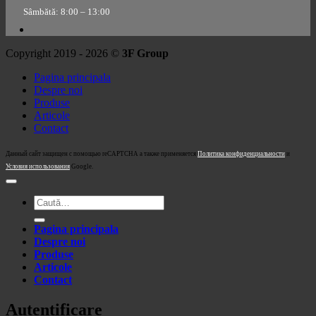
Sâmbătă: 8:00 – 13:00
Copyright 2019 - 2026 ©
3F Group
Pagina principala
Despre noi
Produse
Articole
Contact
Данный сайт защищен с помощью reCAPTCHA а также применяется
Политика конфиденциальности
и
Условия использования
Google.
Caută
după:
Pagina principala
Despre noi
Produse
Articole
Contact
Autentificare