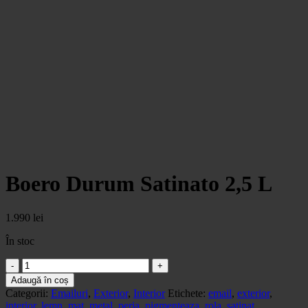
Boero Durum Satinato 2,5 L
1.990
lei
În stoc
Cantitate
Boero
Adaugă în coș
Durum
Categorii:
Emailuri
,
Exterior
,
Interior
Etichete:
email
,
exterior
,
Satinato
interior
,
lemn
,
mat
,
metal
,
peria
,
pigmenteaza
,
rola
,
satinat