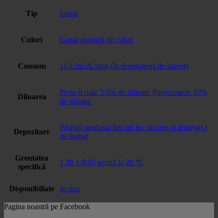
Tip
Email
Culori
Gamă maximă de culori
Consum
11-12m2/L/strat (în dependență de suport)
Peria și rola: 3-5% de diluant; Pulverizator: 10%
Diluarea
de diluant.
Păstrați produsul într-un loc răcoros și protejați-l
Depozitare
de îngheț
Greutatea
1,30 ± 0,03 g/cm3 la 20 °C
specifică
Disponibiliate
In stoc
Pagina noastră pe Facebook