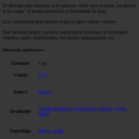
Se distinge prin ușurința sa în aplicare, fiind ușor tixotrop „nu picură
și nu curge” și pentru rezistență și durabilitate în timp.
Este caracterizat prin dilatare bună și aspect estetic valoros.
Este destinat pentru vopsirea suprafețelor interioare și exterioare:
vopsirea ușilor, mobilierului, ferestrelor, balustradelor, etc.
Informații suplimentare
Greutate
4 kg
Volum
2,5 L
Aspect
Satinat
Lucrări de interior
,
Lucrări de exterior
,
Lemn
,
Destinație
Metal
Suprafața
Metal
,
Lemn